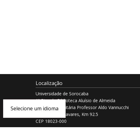
Localização
Universidade de Sorocaba
1º Piso da Biblioteca Aluísio de Almeida
Cidade Universitária Professor Aldo Vannucchi
Selecione um idioma
Rod. Raposo Tavares, Km 92.5
CEP 18023-000