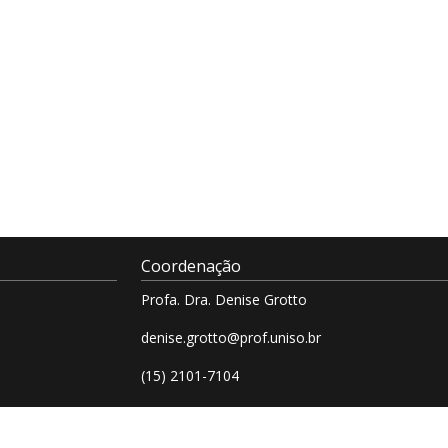
Coordenação
Profa. Dra. Denise Grotto
denise.grotto@prof.uniso.br
(15) 2101-7104
(15) 2101-7008